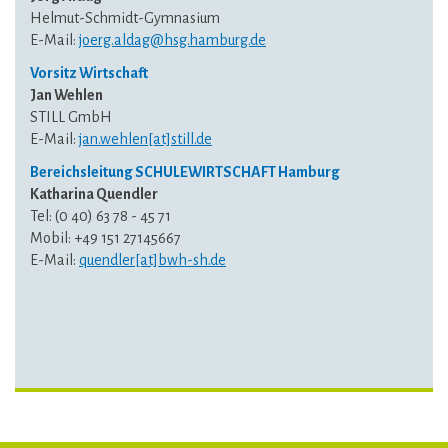
Helmut-Schmidt-Gymnasium
E-Mail:
joerg.aldag@hsg.hamburg.de
Vorsitz Wirtschaft
Jan Wehlen
STILL GmbH
E-Mail:
jan.wehlen[at]still.de
Bereichsleitung SCHULEWIRTSCHAFT Hamburg
Katharina Quendler
Tel: (0 40) 63 78 - 45 71
Mobil: +49 151 27145667
E-Mail:
quendler[at]bwh-sh.de