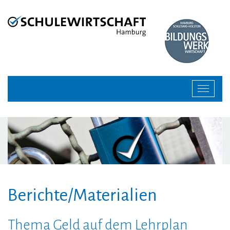
Zur
Zum
Navigation
Inhalt
springen
springen
Toggle
navigat
Berichte/Materialien
Thema Geld auf dem Lehrplan