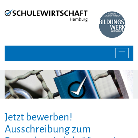
Zur
Zum
Navigation
Inhalt
springen
springen
Toggle
navigat
Jetzt bewerben!
Ausschreibung zum