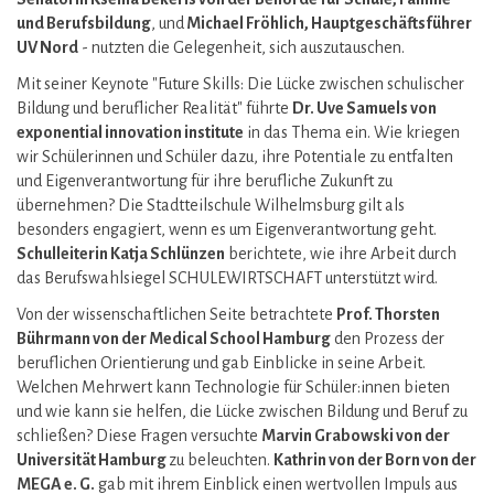
und Berufsbildung
, und
Michael Fröhlich, Hauptgeschäftsführer
UV Nord
- nutzten die Gelegenheit, sich auszutauschen.
Mit seiner Keynote "Future Skills: Die Lücke zwischen schulischer
Bildung und beruflicher Realität" führte
Dr. Uve Samuels von
exponential innovation institute
in das Thema ein. Wie kriegen
wir Schülerinnen und Schüler dazu, ihre Potentiale zu entfalten
und Eigenverantwortung für ihre berufliche Zukunft zu
übernehmen? Die Stadtteilschule Wilhelmsburg gilt als
besonders engagiert, wenn es um Eigenverantwortung geht.
Schulleiterin Katja Schlünzen
berichtete, wie ihre Arbeit durch
das Berufswahlsiegel SCHULEWIRTSCHAFT unterstützt wird.
Von der wissenschaftlichen Seite betrachtete
Prof. Thorsten
Bührmann von der Medical School Hamburg
den Prozess der
beruflichen Orientierung und gab Einblicke in seine Arbeit.
Welchen Mehrwert kann Technologie für Schüler:innen bieten
und wie kann sie helfen, die Lücke zwischen Bildung und Beruf zu
schließen? Diese Fragen versuchte
Marvin Grabowski von der
Universität Hamburg
zu beleuchten.
Kathrin von der Born von der
MEGA e. G.
gab mit ihrem Einblick einen wertvollen Impuls aus